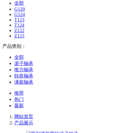
全部
G120
G124
T123
T124
Z122
Z123
产品类别：
全部
滚子轴承
推力轴承
转盘轴承
满装轴承
推荐
热门
最新
网站首页
产品展示