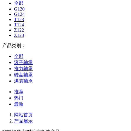
全部
G120
G124
T123
T124
Z122
Z123
产品类别：
全部
滚子轴承
推力轴承
转盘轴承
满装轴承
推荐
热门
最新
网站首页
产品展示