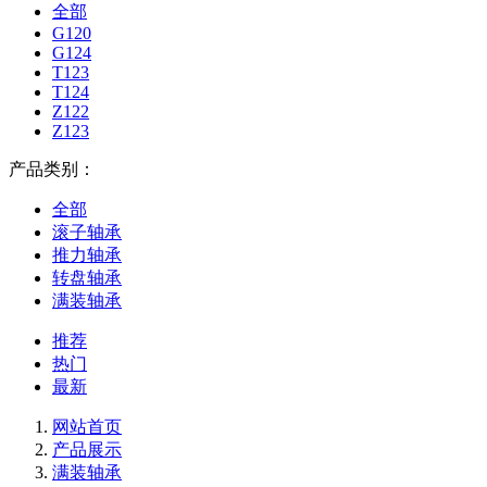
全部
G120
G124
T123
T124
Z122
Z123
产品类别：
全部
滚子轴承
推力轴承
转盘轴承
满装轴承
推荐
热门
最新
网站首页
产品展示
满装轴承