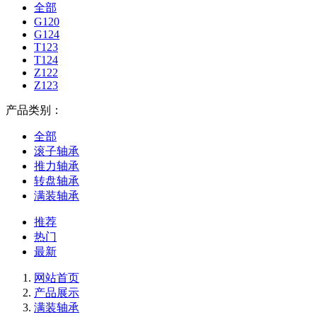
全部
G120
G124
T123
T124
Z122
Z123
产品类别：
全部
滚子轴承
推力轴承
转盘轴承
满装轴承
推荐
热门
最新
网站首页
产品展示
满装轴承