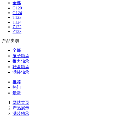
全部
G120
G124
T123
T124
Z122
Z123
产品类别：
全部
滚子轴承
推力轴承
转盘轴承
满装轴承
推荐
热门
最新
网站首页
产品展示
满装轴承