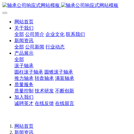
网站首页
关于我们
全部
公司简介
企业文化
联系我们
新闻资讯
全部
公司新闻
行业动态
产品展示
全部
滚子轴承
圆柱滚子轴承
圆锥滚子轴承
推力轴承
转盘轴承
满装轴承
质量服务
质量控制
技术研发
不断创新
加入我们
诚聘英才
在线反馈
在线留言
网站首页
新闻资讯