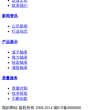
企业文化
联系我们
新闻资讯
公司新闻
行业动态
产品展示
滚子轴承
推力轴承
转盘轴承
满装轴承
质量服务
质量控制
技术研发
不断创新
我的网站 版权所有 2008-2014 湘ICP备8888888