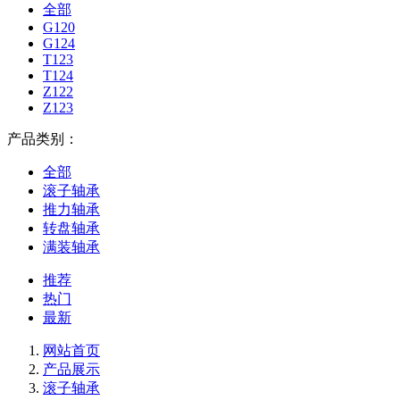
全部
G120
G124
T123
T124
Z122
Z123
产品类别：
全部
滚子轴承
推力轴承
转盘轴承
满装轴承
推荐
热门
最新
网站首页
产品展示
滚子轴承